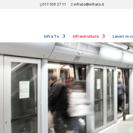
011 559 27 11
infrato@infrato.it
Infra.To
Infrastrutture
Lavori in c