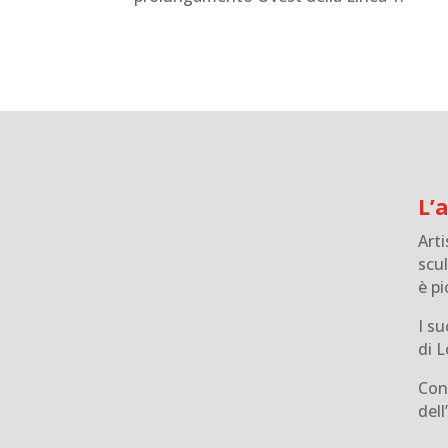
L’
Arti
scul
è p
I su
di L
Conv
dell