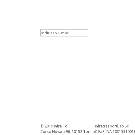
Per rimanere aggiornato sulle novità dell'aziend
Grazie per la registrazion
Registrati
Cliccando sul pulsante “Registrati”, confermo di 
newsletter per ricevere messaggi informativi, di p
© 2019 Infra.To
Infratrasporti.To Srl
Corso Novara 96, 10152 Torino
C.F./P. IVA 1031931001