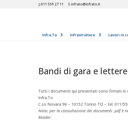
011 559 27 11
infrato@infrato.it
Infra.To
Infrastrutture
Lavori in c
Bandi di gara e lettere
Tutti i documenti qui presentati sono firmati in 
Infra.To
C.so Novara 96 – 10152 Torino TO – tel. 011/55
Nota: per la consultazione dei documenti .pdf è ne
Reader.