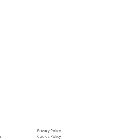
a
e!
aver letto e compreso la
Privacy policy
resa dal Titolare ai sensi dell'art
romozione, vendita di servizi e rilevazione del grado di soddisfazione.
Privacy Policy
6
Cookie Policy